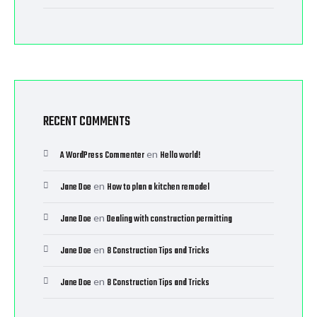
RECENT COMMENTS
en
A WordPress Commenter
Hello world!
en
Jane Doe
How to plan a kitchen remodel
en
Jane Doe
Dealing with construction permitting
en
Jane Doe
8 Construction Tips and Tricks
en
Jane Doe
8 Construction Tips and Tricks